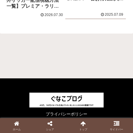
外サッカー配信視聴方法
る方法を徹底解説！
一覧】プレミア・ラリー
ガ・ブンデス・セリエAの
2025.07.09
2026.07.30
料金・開幕日程・放映権
まとめ
プライバシーポリシー
© 2023 ぐなこブログ.
ホーム
シェア
トップ
サイドバー