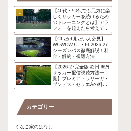
【40代・50代でも元気に楽
しくサッカーを続けるため
のトレーニングとは】アラ
フォーを超えたら考えてお
きたい事
【CLだけ見たい人必見】
WOWOW CL・EL2026-27
シーズンパス徹底解説！料
金・解約・視聴方法
【2026-27完全版 欧州·海外
サッカー配信視聴方法一
覧】プレミア・ラリーガ・
ブンデス・セリエAの料
金・開幕日程・放映権まと
め
カテゴリー
ぐなこ家のはなし