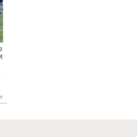
カ
ポ
方
し
ま
22