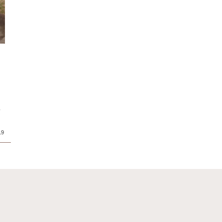
ク
り
て
19