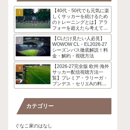
【40代・50代でも元気に楽
しくサッカーを続けるため
のトレーニングとは】アラ
フォーを超えたら考えてお
きたい事
【CLだけ見たい人必見】
WOWOW CL・EL2026-27
シーズンパス徹底解説！料
金・解約・視聴方法
【2026-27完全版 欧州·海外
サッカー配信視聴方法一
覧】プレミア・ラリーガ・
ブンデス・セリエAの料
金・開幕日程・放映権まと
め
カテゴリー
ぐなこ家のはなし