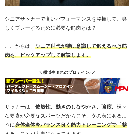
シニアサッカーで高いパフォーマンスを発揮して、楽
しくプレーするために必要な筋肉とは？
ここからは、
シニア世代が特に意識して鍛えるべき筋
肉を、ピックアップして解説します。
＼横浜生まれのプロテイン♪／
サッカーは、
俊敏性、動きのしなやかさ、強度、
様々
な要素が必要なスポーツだからこそ、次の表にあるよ
うに
身体全体
を
バランス良く筋力トレーニングで「整
える」
ことが大事になってきます。